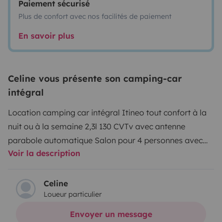
Paiement sécurisé
Plus de confort avec nos facilités de paiement
En savoir plus
Celine vous présente son camping-car
intégral
Location camping car intégral Itineo tout confort à la
nuit ou à la semaine 2,3l 130 CV
Tv avec antenne
parabole automatique Salon pour 4 personnes avec
Voir la description
siège pivotants Vaisselle pour 4 personnes Sièges et
table de camping Climatisation cabine et cellule
Douche séparé Nombreux rangement Frigo
Celine
Loueur particulier
congélateur Gaz 3 feux Porte 2 vélos Caméra de recul 2
grands lits permanents dont 1 sur cabine draps fournis
Envoyer un message