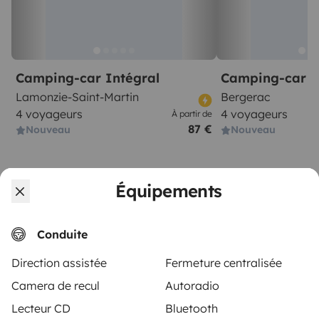
Camping-car Intégral
Camping-car C
Lamonzie-Saint-Martin
Bergerac
4 voyageurs
4 voyageurs
À partir de
87 €
Nouveau
Nouveau
Équipements
Conduite
À partir de
Réserver
75 €
/jour
Direction assistée
Fermeture centralisée
Camera de recul
Autoradio
Lecteur CD
Bluetooth