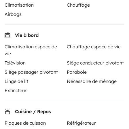
Climatisation
Chauffage
Yescapa est une plateforme rendant simple et sûre la
Airbags
location entre particuliers de camping-cars, fourgons
et vans aménagés. Le site assure le rôle de tiers de
confiance et propose une solution clés en main pour
Vie à bord
des locations en toute liberté et en toute sécurité.
Climatisation espace de
Chauffage espace de vie
vie
4.48/5 sur 3223 avis clients sur Trusted Shops
Télévision
Siège conducteur pivotant
Siège passager pivotant
Parabole
Instagram
X
Pinterest
Facebook
Linge de lit
Nécessaire de ménage
Extincteur
LOCATION CAMPING-CAR
Comment ça marche ?
Cuisine / Repas
Louer un camping-car
Plaques de cuisson
Réfrigérateur