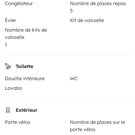
Vos premiers pas en camping-car
Congélateur
Nombre de places repas
5
Les avis de nos clients
Évier
Kit de vaisselle
Aide locataire
Nombre de kits de
vaisselle
1
PROPRIÉTAIRES
Déposer une annonce
Toilette
Contrat de location
Douche intérieure
WC
Lavabo
Assurances location
Assistances location
Extérieur
Aide propriétaire
Porte vélos
Nombre de places sur le
porte vélos