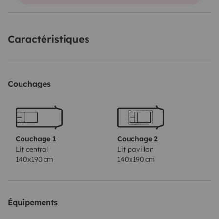
2 bouteilles de gaz propane serviettes fournies sur
demande
Départ avec le plein et retour avec le plein
Caractéristiques
Couchages
Couchage 1
Couchage 2
Lit central
Lit pavillon
140x190 cm
140x190 cm
Équipements