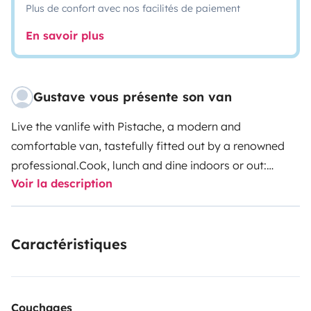
Plus de confort avec nos facilités de paiement
En savoir plus
Gustave vous présente son van
Live the vanlife with Pistache, a modern and
comfortable van, tastefully fitted out by a renowned
professional.
Cook, lunch and dine indoors or out:
Voir la description
hotplate, sink, fridge, tableware and cookware, large
seating area, 2 indoor tables, outdoor table and
chairs.
After a lovely evening, you can easily spread out
Caractéristiques
the double bed. A dimmable bedside lamp, USB-C
plugs, thermostatically controlled heating and a hand
shower at the rear of the van are all available.
The front
passenger seat turns over and remains accessible
Couchages