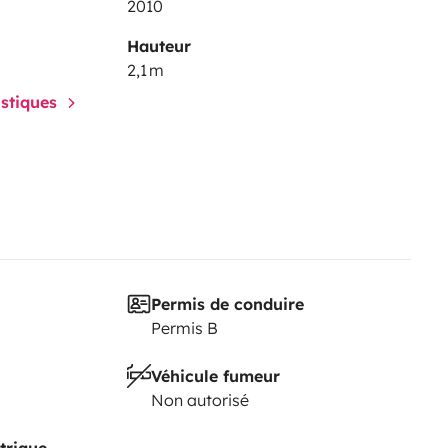
2010
Hauteur
2,1 m
istiques
Permis de conduire
Permis B
Véhicule fumeur
Non autorisé
trique