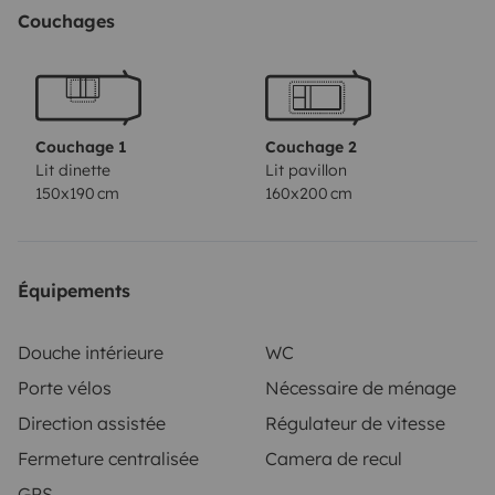
nécessaires pour faire la cuisine. Nous mettons
Couchages
également à disposition un four micro-ondes , ainsi
qu'une cafetière senseo.
Il vous sera possible de garer votre voiture en sécurité
chez nous.
Couchage 1
Couchage 2
La location inclue le nettoyage intérieur et extérieur
Lit dinette
Lit pavillon
150x190 cm
160x200 cm
fait. Les pleins carburant, eau faits. Les réservoirs
d’eau grise, et noire devront êtres remis en conditions
de départ.
Équipements
Douche intérieure
WC
Porte vélos
Nécessaire de ménage
Direction assistée
Régulateur de vitesse
Fermeture centralisée
Camera de recul
GPS