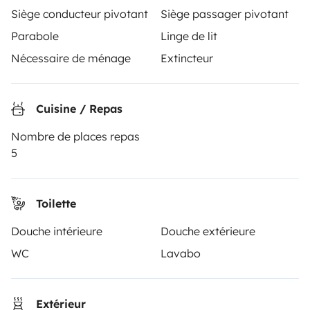
Siège conducteur pivotant
Siège passager pivotant
Instagram
X
Pinterest
Facebook
Parabole
Linge de lit
Nécessaire de ménage
Extincteur
LOCATION CAMPING-CAR
Cuisine / Repas
Comment ça marche ?
Nombre de places repas
Louer un camping-car
5
Vos premiers pas en camping-car
Les avis de nos clients
Toilette
Aide locataire
Douche intérieure
Douche extérieure
WC
Lavabo
PROPRIÉTAIRES
Extérieur