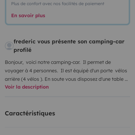
Plus de confort avec nos facilités de paiement
En savoir plus
frederic vous présente son camping-car
profilé
Bonjour, voici notre camping-car. Il permet de
voyager à 4 personnes. Il est équipé d'un porte vélos
arrière (4 vélos ). En soute vous disposez d'une table et
Voir la description
de 4 chaises. 1 tapis de sol. Les cales pour mettre de
niveau, les plaques anti enlisement. Une douchette
extérieure, une prise de gaz extérieure pour vos
Caractéristiques
grillades. Un tuyau pour l’eau et un câble électrique
avec raccordement.
Vous trouverez assiettes, verres, tasses, couverts et