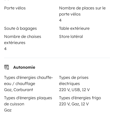
Déposer une annonce
Porte vélos
Nombre de places sur le
Contrat de location
porte vélos
4
Assurances location
Soute à bagages
Table extérieure
Assistances location
Nombre de chaises
Store latéral
Aide propriétaire
extérieures
4
Autonomie
Moyens de paiement sécurisés
Types d'énergies chauffe-
Types de prises
eau / chauffage
électriques
Paiement en plusieurs fois
Gaz, Carburant
220 V, USB, 12 V
Types d'énergies plaques
Types d'énergies frigo
de cuisson
220 V, Gaz, 12 V
Télécharger dans
Disponible sur
Gaz
l'App Store
Google Play