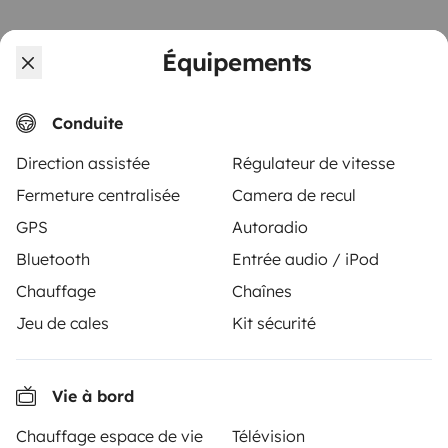
Équipements
Conduite
À partir de
Demande de location
100 €
/jour
Direction assistée
Régulateur de vitesse
Fermeture centralisée
Camera de recul
GPS
Autoradio
Bluetooth
Entrée audio / iPod
Yescapa est une plateforme rendant simple et sûre la
Chauffage
Chaînes
location entre particuliers de camping-cars, fourgons
Jeu de cales
Kit sécurité
et vans aménagés. Le site assure le rôle de tiers de
confiance et propose une solution clés en main pour
des locations en toute liberté et en toute sécurité.
Vie à bord
4.47/5 sur 3224 avis clients sur Trusted Shops
Chauffage espace de vie
Télévision