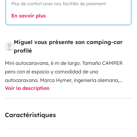
Plus de confort avec nos facilités de paiement
En savoir plus
Miguel vous présente son camping-car
profilé
Mini autocaravana, 6 m de largo. Tamaño CAMPER
pero con el espacio y comodidad de una
autocaravana. Marca Hymer, ingeniería alemana,
Voir la description
posiblemente de las mejores marcas del
mercado.Ideal para quien se inicie en este mundo,
debido a sus dimensiones. Ropa de cama no
Caractéristiques
suministrada. Ropa de cama 30€/reserva. Posibilidad
de un par de toallas por persona a 25€/reserva.
Cabina con 4 asientos con cinturón para viajar y 3