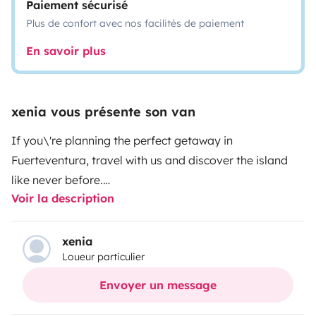
Paiement sécurisé
Plus de confort avec nos facilités de paiement
En savoir plus
xenia vous présente son van
If you\'re planning the perfect getaway in
Fuerteventura, travel with us and discover the island
like never before.
Voir la description
Waking up every morning to the sound of the sea,
having breakfast with views of volcanic landscapes,
xenia
Loueur particulier
and sleeping under a starry sky... We know! Some
things are priceless.
Envoyer un message