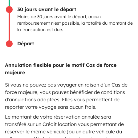
Assurances location
30 jours avant le départ
Assistances location
Moins de 30 jours avant le départ, aucun
remboursement n'est possible, la totalité du montant de
Aide propriétaire
la transaction est due.
Départ
Moyens de paiement sécurisés
Annulation flexible pour le motif Cas de force
majeure
Paiement en plusieurs fois
Si vous ne pouvez pas voyager en raison d’un Cas de
force majeure, vous pouvez bénéficier de conditions
d’annulations adaptées. Elles vous permettent de
Télécharger dans
Disponible sur
reporter votre voyage sans aucun frais.
l'App Store
Google Play
Le montant de votre réservation annulée sera
transféré sur un Crédit location vous permettant de
réserver le même véhicule (ou un autre véhicule du