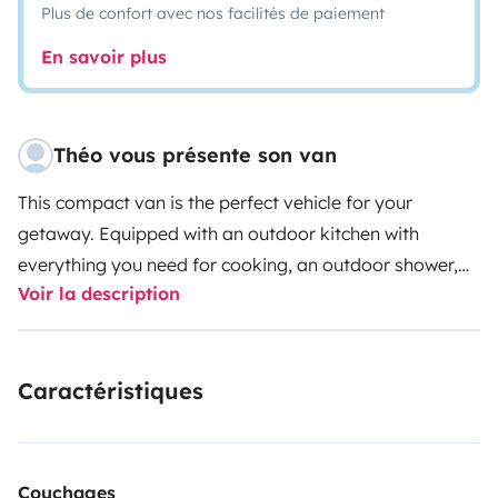
Plus de confort avec nos facilités de paiement
En savoir plus
Théo vous présente son van
This compact van is the perfect vehicle for your
getaway. Equipped with an outdoor kitchen with
everything you need for cooking, an outdoor shower,
Voir la description
camping table and chairs, you'll have everything you
need to enjoy your vacation. The comfortable
140x190cm bed is this van's main asset. You'll be self-
Caractéristiques
sufficient in electricity thanks to the solar panel that
continuously powers the battery where you can plug in
your phones and various electronic devices, as well as
the fridge. We offer a linen service at €15 for the stay,
Couchages