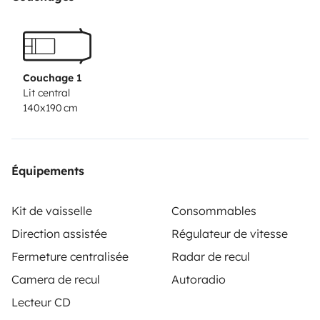
including bed linen, towels and tea towels. A 5€/jour
option is also available for gas refills. A security
deposit of 1700€ will be requested on arrival by bank
transfer. Please do not hesitate to contact me if you
Couchage 1
have any questions.
Lit central
140x190 cm
Équipements
Kit de vaisselle
Consommables
Direction assistée
Régulateur de vitesse
Fermeture centralisée
Radar de recul
Camera de recul
Autoradio
Lecteur CD