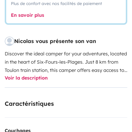
Plus de confort avec nos facilités de paiement
En savoir plus
Nicolas vous présente son van
Discover the ideal camper for your adventures, located
in the heart of Six-Fours-les-Plages. Just 8 km from
Toulon train station, this camper offers easy access to
Voir la description
all your destinations! You'll find several free parking
areas just a 5-minute walk away and numerous bus
lines connecting the city center from Toulon and nearby
Caractéristiques
train stations.
For your convenience, I can provide
directions for the simplest route or even pick you up at
Ollioules/Sanary or La Seyne/Six-Fours
stations.
Additionally, please note that the car rate
Couchages