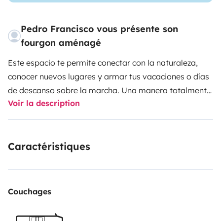
Pedro Francisco vous présente son
fourgon aménagé
Este espacio te permite conectar con la naturaleza,
conocer nuevos lugares y armar tus vacaciones o días
de descanso sobre la marcha. Una manera totalmente
Voir la description
diferente de disfrutar tu tiempo libre.
En nuestro
motorhome podrás pasar unas vacaciones totalmente
desconectado de todo y descubriendo cada rincón de
Caractéristiques
nuestro país sin tener que volver a un lugar fijo,
contando con toda la autonomía necesaria para poder
dormir donde prefieras.
Incluso puede ser un buen plan
para desconectar de la monotonía o estudiar de un
Couchages
modo tranquilo y sin ruidos, podrás hacerlo desde tu
ordenador, tablet o móvil.
Cuenta con todo lo