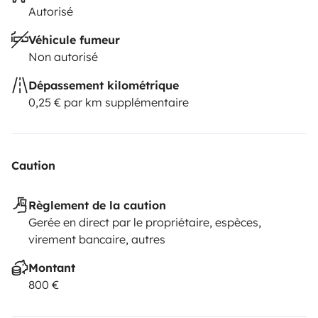
Portugal?
Feel free to contact us and we are happy to
Autorisé
get to know you and answer all your questions :)
Véhicule fumeur
Non autorisé
Dépassement kilométrique
0,25 € par km supplémentaire
Caution
Règlement de la caution
Gerée en direct par le propriétaire, espèces,
virement bancaire, autres
Montant
800 €