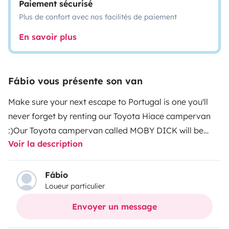
Paiement sécurisé
Plus de confort avec nos facilités de paiement
En savoir plus
Fábio vous présente son van
Make sure your next escape to Portugal is one you'll
never forget by renting our Toyota Hiace campervan
:)
Our Toyota campervan called MOBY DICK will be
Voir la description
your best companion!
Our well-equipped MOBY DICK
has everything you need, including all the amenities to
make your summer holidays more enjoyable.
Fábio
Loueur particulier
Experience the beauty of Portugal by traveling in
comfort and style with our van.
Enjoy amazing sunsets,
Envoyer un message
explore the small fishing villages of Portugal, and dig