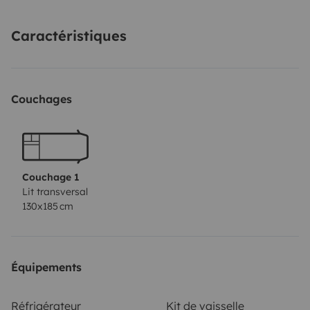
as well 230V. Camping table + 2 chairs + grill for
wooden fire.
Caractéristiques
Couchages
Couchage 1
Lit transversal
130x185 cm
Équipements
Réfrigérateur
Kit de vaisselle