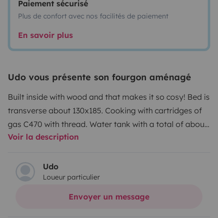
Paiement sécurisé
Plus de confort avec nos facilités de paiement
En savoir plus
Udo vous présente son fourgon aménagé
Built inside with wood and that makes it so cosy! Bed is
transverse about 130x185. Cooking with cartridges of
gas C470 with thread. Water tank with a total of about
Voir la description
100l. There is an outside shower and a dry toilet for
urgent matters. The Camper is medium length, so you
find it quite good to park. Inside sbout 190cm to stand
Udo
Loueur particulier
upright.storage space under the bed. If you’re cold use
the diesel-planar heater. Solar panels and an 200AH
Envoyer un message
Lifpo battery make you self-sufficient. Converter gives