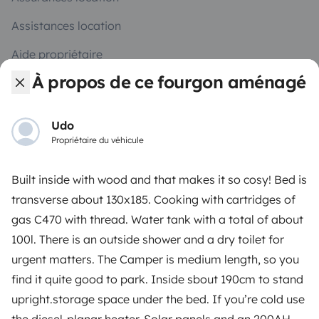
Assistances location
Aide propriétaire
À propos de ce fourgon aménagé
Udo
Moyens de paiement sécurisés
Propriétaire du véhicule
Built inside with wood and that makes it so cosy! Bed is
Paiement en plusieurs fois
transverse about 130x185. Cooking with cartridges of
gas C470 with thread. Water tank with a total of about
Télécharger dans
Disponible sur
100l. There is an outside shower and a dry toilet for
l'App Store
Google Play
urgent matters. The Camper is medium length, so you
find it quite good to park. Inside sbout 190cm to stand
upright.storage space under the bed. If you’re cold use
Le blog
Nous contacter
Recrutement
CGU