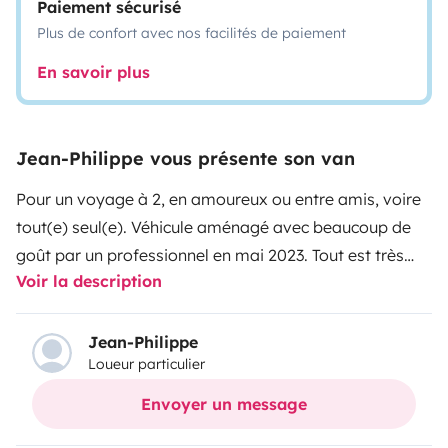
Paiement sécurisé
Plus de confort avec nos facilités de paiement
En savoir plus
Jean-Philippe vous présente son van
Pour un voyage à 2, en amoureux ou entre amis, voire
tout(e) seul(e).
Véhicule aménagé avec beaucoup de
goût par un professionnel en mai 2023. Tout est très
Voir la description
simple et fonctionnel, avec une priorité donnée au
confort du lit, un lit peigne en mousse haute densité, de
132 cm de large (et 185 cm de long), pratiquement
Jean-Philippe
Loueur particulier
comme à la maison !
Tout le nécessaire est là pour
ranger, cuisiner, conserver les aliments, charger les
Envoyer un message
appareils en étant autonome en électricité grâce à un