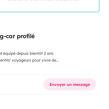
g-car profilé
ut équipé depuis bientôt 2 ans
gentils' voyageurs pour vivre de
éjà pu en vivre nous-mêmes.
 vraiment très spacieux à
 (se transformant en chambre en 30
Envoyer un message
renant un dressing avec une
dant le lit pavillon (160X200)
nes en descendant le lit pavillon