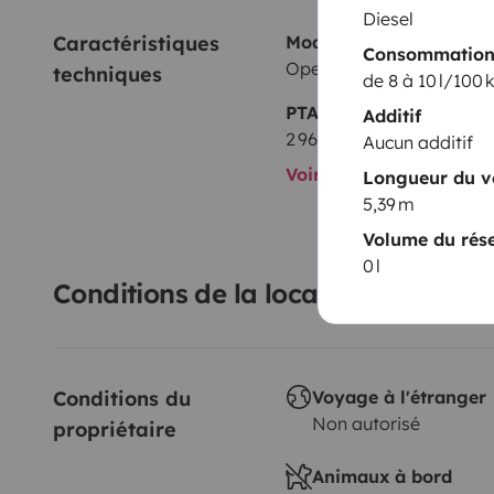
Diesel
Caractéristiques 
Modèle
Consommatio
Opel
techniques
de 8 à 10 l/100
PTAC
Additif
2 960 kg
Aucun additif
Voir toutes les caractér
Longueur du v
5,39 m
Volume du rése
0 l
Conditions de la location
Conditions du 
Voyage à l'étranger
Non autorisé
propriétaire
Animaux à bord