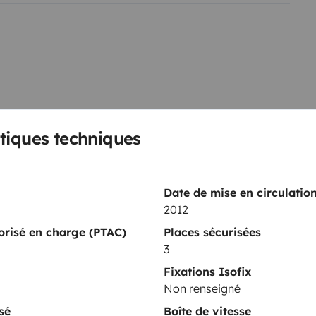
ed locations is subject to fines
 is easy as access to underground
 1.25cm x 17cm. mattress with
tiques techniques
Kit de vaisselle
Direction assistée
Date de mise en circulatio
2012
Fermeture centralisée
torisé en charge (PTAC)
Places sécurisées
GPS
3
Fixations Isofix
nts
Non renseigné
sé
Boîte de vitesse