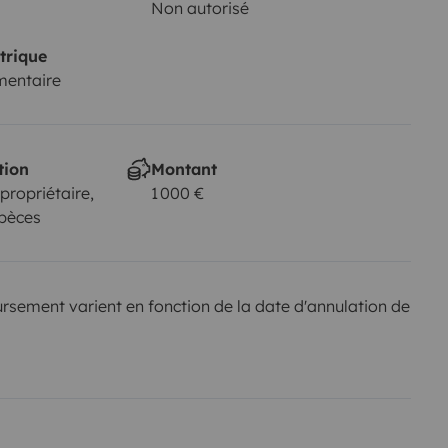
Non autorisé
trique
mentaire
tion
Montant
 propriétaire,
1 000 €
spèces
sement varient en fonction de la date d'annulation de