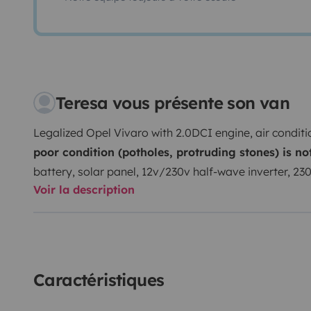
Teresa vous présente son van
Legalized Opel Vivaro with 2.0DCI engine, air conditi
poor condition (potholes, protruding stones) is no
battery, solar panel, 12v/230v half-wave inverter, 23
Voir la description
charger, 220v and 12v refrigerator (limited use of 12v 
ceramic hob, small gas stove, dishwashing detergent
for external bathing, bath towels, shower gel, shampo
tent for the rear doors , rear camera, ship radio with
speed limiter, step, several storage spaces, TV monit
Caractéristiques
you need is Internet.
We have traveled with our van th
Europe, only staying in campsites. Overnight stays mu