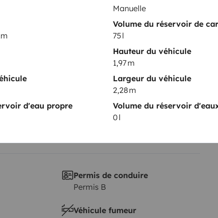
Manuelle
Mise en circulation :
n
Volume du réservoir de ca
2012
 km
75 l
Hauteur
Hauteur du véhicule
1,97 m
1,97 m
istiques
éhicule
Largeur du véhicule
2,28 m
rvoir d'eau propre
Volume du réservoir d'eau
0 l
Permis de conduire
Permis B
Véhicule fumeur