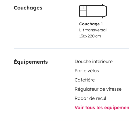
Couchages
inside (also the hold and the driver's part) and outsi
obviously at your disposal if you don’t want to clean 
home for the return, an arrangement can be made in
Couchage 1
Lit transversal
cleaning products and cloths and the campervan doe
136x220 cm
Équipements
Douche intérieure
Porte vélos
Cafetière
Régulateur de vitesse
Radar de recul
Voir tous les équipeme