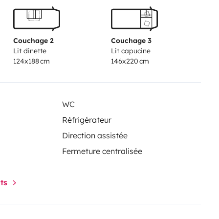
de with the Karcher. We are
it completely or if you don’t come
 advance. We don’t provide
Couchage 2
Couchage 3
Lit dinette
Lit capucine
s not have a vacuum cleaner.
124x188 cm
146x220 cm
WC
Réfrigérateur
Direction assistée
Fermeture centralisée
nts