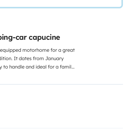
ping-car capucine
ly equipped motorhome for a great
dition. It dates from January
y to handle and ideal for a family
euro deposit).
It has a fridge with
e and outdoor furniture. You can
 the back (3bikes)! We also have a
ve!
Book and make sure you have
and Evy (the Joy sisters;))
Here
venture:
- Allow a few hours in the
 luggage before the big
 to empty the motorhome, clean it