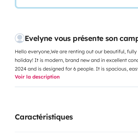
Evelyne vous présente son cam
Hello everyone,
We are renting out our beautiful, ful
holiday! It is modern, brand new and in excellent con
2024 and is designed for 6 people. It is spacious, eas
Voir la description
with children (B licence).
It is also fully insured (1500 
a little freezer, complete household items for 6 peopl
also take your bikes with you as it has a bike rack at
checklist so you don't forget anything before you lea
a fantastic and original holiday!
See you soon, Joëlle 
Caractéristiques
are some tips if you are starting your motorhome ad
reservation dates for your stay to equip it with your
departure!
- Also allow around 3 hours on your return