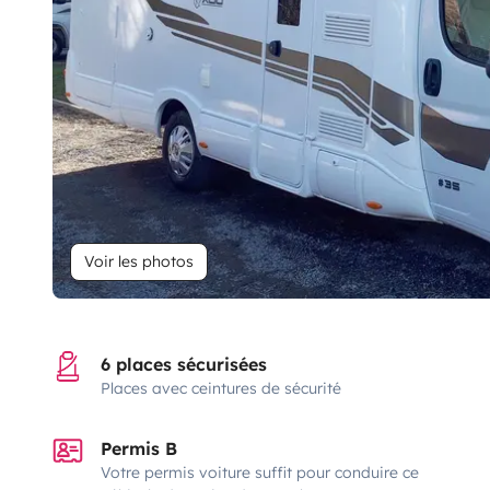
Voir les photos
6 places sécurisées
Places avec ceintures de sécurité
Permis B
Votre permis voiture suffit pour conduire ce