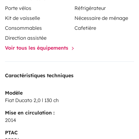
linge.
Porte vélos
Réfrigérateur
Kit de vaisselle
Nécessaire de ménage
N’hésitez pas à nous contacter à l’avance pour
organiser sereinement votre départ.
Consommables
Cafetière
Direction assistée
Au plaisir de vous accueillir et de vous permettre de
Voir tous les équipements
créer de merveilleux souvenirs 🌍🚐💛
Caractéristiques techniques
Modèle
Fiat Ducato 2,0 l 130 ch
Mise en circulation :
2014
PTAC