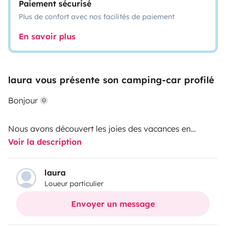
Paiement sécurisé
Plus de confort avec nos facilités de paiement
En savoir plus
laura vous présente son camping-car profilé
Bonjour 🌞
Nous avons découvert les joies des vacances en
Voir la description
camping-car en famille… et nous sommes tombés
amoureux de cette façon de voyager !
En attendant nos prochaines aventures, nous serions
laura
Loueur particulier
ravis que vous puissiez, à votre tour, profiter de ce petit
cocon sur roues.
Envoyer un message