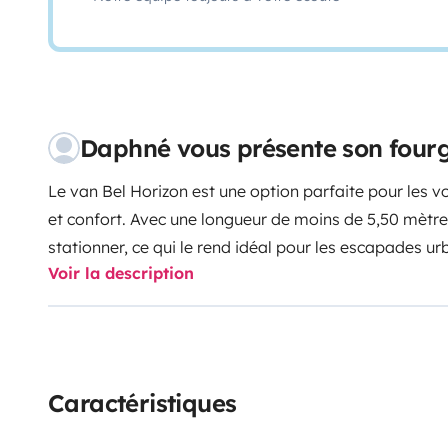
Daphné vous présente son fou
Le van Bel Horizon est une option parfaite pour les
et confort. Avec une longueur de moins de 5,50 mètres
stationner, ce qui le rend idéal pour les escapades ur
Voir la description
Son double plancher ajoute un espace de rangement 
équipements, vous permettant de garder l’intérieur d
véhicule est équipé d'un porte vélos pour 2 vélos trad
électrique, nous pouvons ajouter, sur l'attelage, un p
électrique.
Nous avons aussi la possibilité de remplace
Caractéristiques
un coffre, pratique pour embarquer quelques petites 
avec sa cuisine d’angle originale et son espace de vi