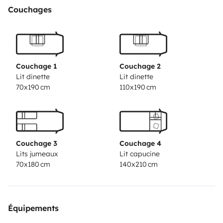
anatomical and hypoallergenic mattress, with
Couchages
removable covers, like at home. Functional and
welcoming, comfortable and spacious, all Rimor
vehicles are an expression of 'Made in Italy' design and
craftsmanship with years of experience.
Camping car
Couchage 1
Couchage 2
KATAMARANO very spacious and comfort. Ideal for
Lit dinette
Lit dinette
70x190 cm
110x190 cm
spending a holiday in peace. Each has its own space,
large rear bathroom with separate shower.
Including a
kitchen with a lot of storage, a simple dinette table
convertible into sleeping 1 person + double dinette
Couchage 3
Couchage 4
table convertible into sleeping 2 children in
Lits jumeaux
Lit capucine
110cmX190cm
A large double bed in nasturtium, and
70x180 cm
140x210 cm
bunk beds at the back.
Rental of a two-seater sofa and
two armchairs and a table for 4 people; €50 per rental.
Be careful instead of the bottom of a twin bed. deposit
Équipements
of €200
For any rental, a Gas recharge is to be paid