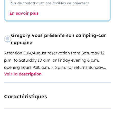
Plus de confort avec nos facilités de paiement
En savoir plus
Gregory vous présente son camping-car
capucine
Attention July/August reservation from Saturday 12
p.m. to Saturday 10 a.m. or Friday evening 6 p.m.
opening hours 9:30 a.m. / 6 p.m. for returns Sunday
Voir la description
and holidays consult us.
Spacious motorhome with 7
sleeping places - 7 places registration card
The RIMOR
motorhome is an irrepressible emotion, like when you
Caractéristiques
are facing something you deeply love: a new
destination, a landscape to remember or a companion
of a thousand four-wheeled adventures. The