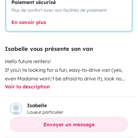
Paiement sécurisé
Plus de confort avec nos facilités de paiement
En savoir plus
Isabelle vous présente son van
Hello future renters!
If you\'re looking for a fun, easy-to-drive van (yes,
even Madame won\'t be afraid to drive it), look no
Voir la description
further! We offer you our Peugeot Boxer 3-seater ( 2
adults 1 child or 3 adults ).
It\'s ALL INCLUSIVE. Bike carrier, car seat, children\'s
Isabelle
Loueur particulier
accessories if required, crockery kit, folding chairs and
table, and much more!)
Envoyer un message
It has already taken us to several countries and is