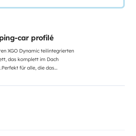
ing-car profilé
ren XGO Dynamic teilintegrierten
bett, das komplett im Dach
.
Perfekt für alle, die das
de Menge Platz, eine separate
Der Camper ist top ausgestattet
ernet & Wlan, PV Anlage, 230v
aptop und vielem mehr.
Für deine
montierten Heckträger dabei.
 und mach dich bereit für
t!
Natürlich bekommst du vor
 du dich rundum sicher