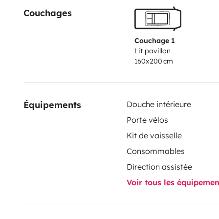
Couchages
fühlst.
Gas, Küchenausstattung, WC Chemie ist bei uns 
individuellen Termin an.
Couchage 1
Lit pavillon
160x200 cm
Équipements
Douche intérieure
Porte vélos
Kit de vaisselle
Consommables
Direction assistée
Voir tous les équipeme