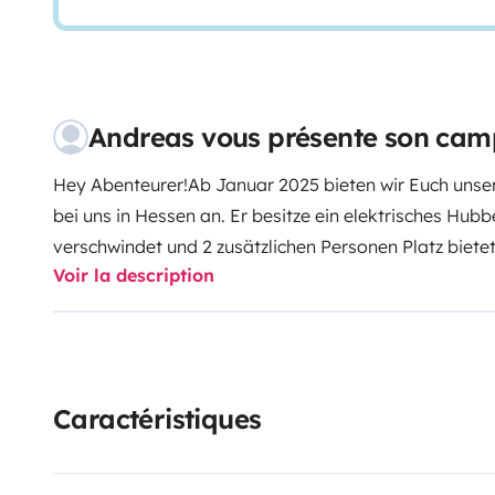
Andreas vous présente son camp
Hey Abenteurer!
Ab Januar 2025 bieten wir Euch unse
bei uns in Hessen an. Er besitze ein elektrisches Hub
verschwindet und 2 zusätzlichen Personen Platz bietet
Voir la description
Außergewöhnliche lieben!
Im Inneren erwartet dich je
Dusche, eine separate Toilette und ein Queensizebett.
u.a. mit Sat-TV, Tablet mit vielen Campingapp´s, Int
autark, Föhn, div. Ladekabel für Handy, Tablet und L
Abenteuerlust mit Rädern haben wir auch einen fest 
Caractéristiques
Klingt spannend? Dann nichts wie los – frag gleich an
unvergessliche Reisen!
Dein nächstes Abenteuer warte
Abfahrt ins Abenteuer eine genaue Einweisung, damit