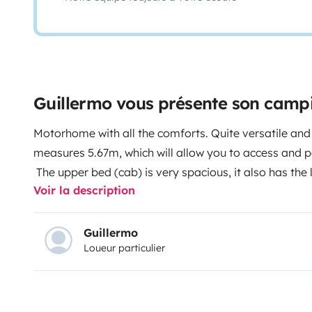
Guillermo vous présente son camp
Motorhome with all the comforts. Quite versatile and manageable, since it only
measures 5.67m, which will allow you to access and p
The upper bed (cab) is very spacious, it also has the
Voir la description
an extra bed that occupies the front seats of the cabi
Guillermo
Loueur particulier