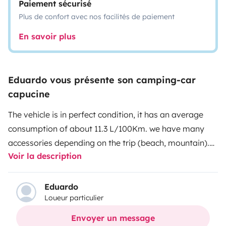
Paiement sécurisé
Plus de confort avec nos facilités de paiement
En savoir plus
Eduardo vous présente son camping-car
capucine
The vehicle is in perfect condition, it has an average
consumption of about 11.3 L/100Km. we have many
accessories depending on the trip (beach, mountain).
Voir la description
The beds are quite spacious, especially the one above
the nasturtium. This bed has a skylight that allows you
to see the outside from the top and it is what we like
Eduardo
Loueur particulier
the most at night. The motorhome is for traveling and
sleeping 6 people, so it is ideal for 4, especially if they
Envoyer un message