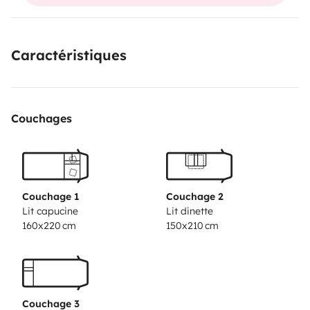
are 2 adults and 2 children. For 6 adults to live inside,
something fair is done, but you can cook and clean
yourself inside and have normal life outside (we have
Caractéristiques
plenty of tables and chairs).
Couchages
Couchage 1
Couchage 2
Lit capucine
Lit dinette
160x220 cm
150x210 cm
Couchage 3