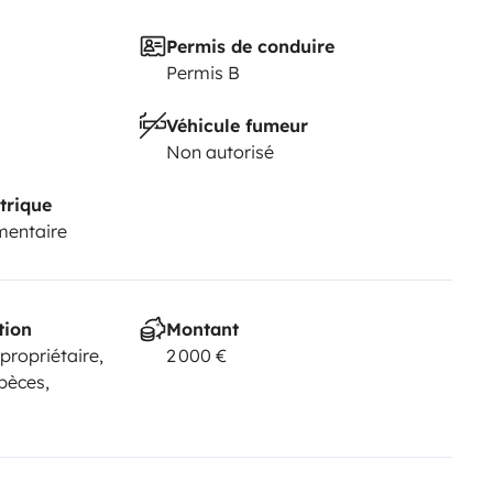
Permis de conduire
Permis B
Véhicule fumeur
Non autorisé
trique
mentaire
tion
Montant
 propriétaire,
2 000 €
pèces,