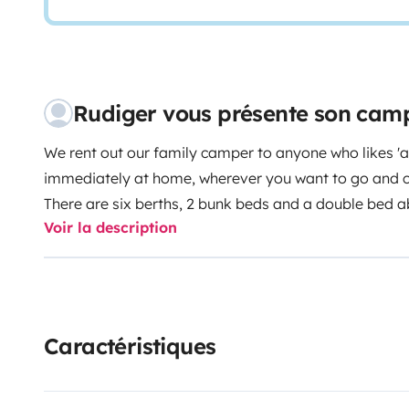
Rudiger vous présente son cam
We rent out our family camper to anyone who likes 'ad
immediately at home, wherever you want to go and 
There are six berths, 2 bunk beds and a double bed a
Voir la description
hassle with converting tables or beds!
This way you
area for the whole group. The driver's seat can be ro
The camper is equipped with a kitchen, fridge with fre
utensils are provided for 6 people. You can even bake 
airfryer...
In addition, there is a compact toilet and sh
Caractéristiques
chairs, toilet product, wheel chocks, extension wire... a
conditioner ensures 'cooler' nights if necessary. There
on which you can watch your favorite series or movie