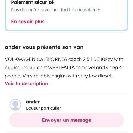
Paiement sécurisé
Plus de confort avec nos facilités de paiement
En savoir plus
ander vous présente son van
VOLKWAGEN CALIFORNIA coach 2.5 TDI 102cv with
original equipment WESTFALIA to travel and sleep 4
people. Very reliable engine with very low diesel
Voir la description
consumption (1000km per tank). discount card
asociated to this van when buying diesel. It has a sink,
stationary heating, outdoor shower, refrigerator,
ander
Loueur particulier
butane gas to cook inside or outside, USB connectors
to charge electronic devices, swivel front seats and a
Envoyer un message
double bed above and a double bed below. It has a