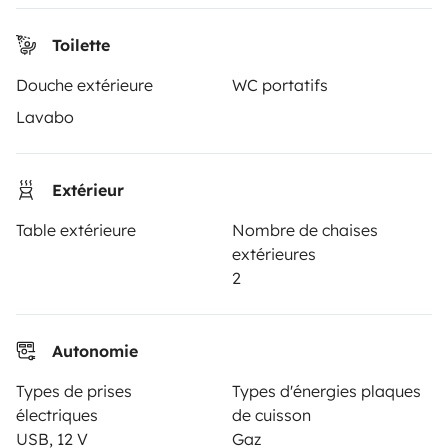
Aide propriétaire
Toilette
Douche extérieure
WC portatifs
Lavabo
Moyens de paiement sécurisés
Extérieur
Paiement en plusieurs fois
Table extérieure
Nombre de chaises
extérieures
Télécharger dans
Disponible sur
2
l'App Store
Google Play
Autonomie
Le blog
Nous contacter
Recrutement
CGU
Types de prises
Types d'énergies plaques
électriques
de cuisson
Confidentialité
Cookies
USB, 12 V
Gaz