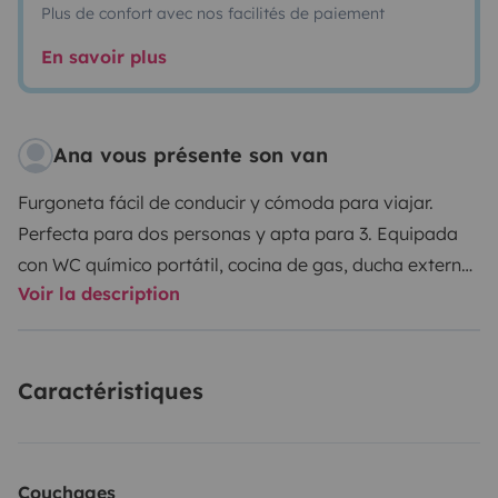
Plus de confort avec nos facilités de paiement
En savoir plus
Ana vous présente son van
Furgoneta fácil de conducir y cómoda para viajar.
Perfecta para dos personas y apta para 3. Equipada
con WC químico portátil, cocina de gas, ducha externa,
Voir la description
lavabo, varios cajones de almacenaje y cama abatible
de 1.35cm. Incluye dos tomas de carga USB (12V)
sillas, menaje y mesa para dos personas.
Caractéristiques
Couchages