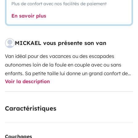
Plus de confort avec nos facilités de paiement
En savoir plus
MICKAEL vous présente son van
Van idéal pour des vacances ou des escapades
autonomes loin de la foule en couple avec ou sans
enfants. Sa petite taille lui donne un grand confort de
Voir la description
conduite, un accès à tous les sites et les parkings
limités à 2 mètres. Son aménagement d’origine est
complet (lévier; plaque de cuisson; glaciére intégrée).
Caractéristiques
Vous pouvez garer votre véhicule dans l’enceinte de la
résidence durant la location. Vous trouverez à
l’intérieur des cartes, des circuits et des idées
d’emplacements qui faciliteront vos étapes. Nous
Couchages