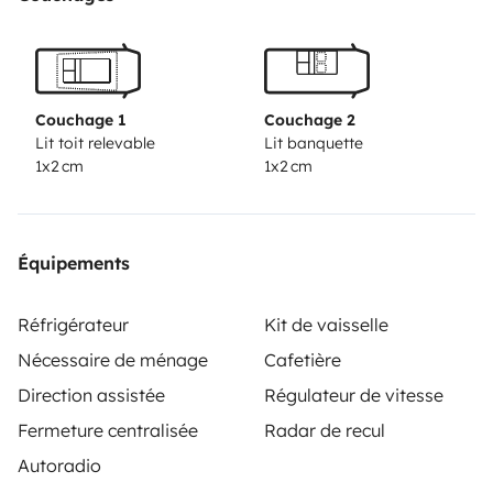
l’aménageons en fonction de votre projet (nombre de
personnes, séjour ou circuit ...). Inclus : draps, sacs de
couchage, oreillers. A la demande sans suppléments :
table ext, 2 chaises ext, douche solaire de camping (10
Couchage 1
Couchage 2
l).
Lit toit relevable
Lit banquette
1x2 cm
1x2 cm
En fonction de mon emploi du temps, possibilité de
vous récupérer à l’aéroport !
Équipements
Réfrigérateur
Kit de vaisselle
Nécessaire de ménage
Cafetière
Direction assistée
Régulateur de vitesse
Fermeture centralisée
Radar de recul
Autoradio