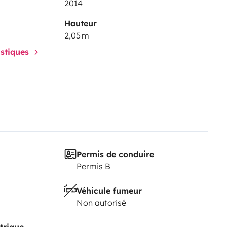
2014
Hauteur
2,05 m
istiques
Permis de conduire
Permis B
Véhicule fumeur
Non autorisé
trique