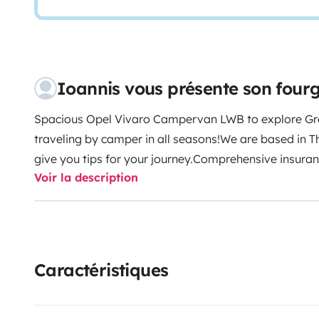
Ioannis vous présente son fou
Spacious Opel Vivaro Campervan LWB to explore Gre
traveling by camper in all seasons!
We are based in Th
give you tips for your journey.
Comprehensive insuranc
Voir la description
sleeping bags, outdoor chairs & table, portable gas 
included.
Book your adventure!
Registration no.: 145
Caractéristiques