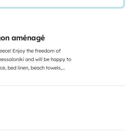
rgon aménagé
ece! Enjoy the freedom of
essaloniki and will be happy to
e, bed linen, beach towels,
hob and 2 gas cartridges are
635706000
EOT: 0933E81000178801