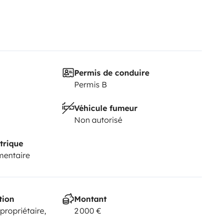
Permis de conduire
Permis B
Véhicule fumeur
Non autorisé
trique
mentaire
tion
Montant
 propriétaire,
2 000 €