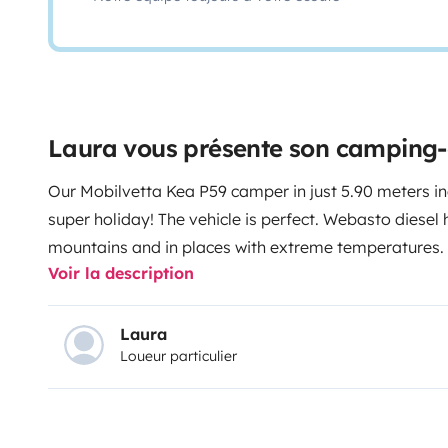
Laura vous présente son camping-c
Our Mobilvetta Kea P59 camper in just 5.90 meters in
super holiday! The vehicle is perfect. Webasto diesel 
mountains and in places with extreme temperatures. T
Voir la description
is also excellent for the dinette while driving. The ca
crockery, cutlery, plates, solar panel (which allows 
4 chairs and table for the outside, elastic cords, bin,
Laura
Loueur particulier
shower exterior, gas cylinder with level indicator. In 
space for two bikes or a small moped, which are not s
Valleys in Ceres, so if you are interested in a mountain
frequented places, you are in the right camper! From