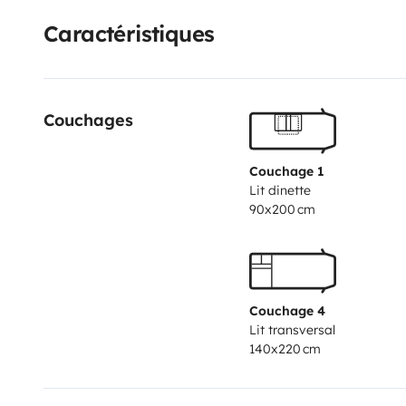
you can reach: Forno Alpi Graie where there is an eq
Caractéristiques
Mussa, it is not equipped but it is an extraordinary p
in the immediate vicinity. Then a little further away t
and the connection with the Val di Susa and therefore
Couchages
Couchage 1
Lit dinette
90x200 cm
Couchage 4
Lit transversal
140x220 cm