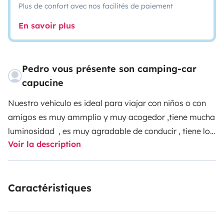
Plus de confort avec nos facilités de paiement
En savoir plus
Pedro vous présente son camping-car
capucine
Nuestro vehiculo es ideal para viajar con niños o con
amigos es muy ammplio y muy acogedor ,tiene mucha
luminosidad , es muy agradable de conducir , tiene los
Voir la description
neumaticos recien cambiados y la recarga del aire
acondicionado ,tambien dispongo de garaje para
guardar tu vehiculo , es una experiencia muy
Caractéristiques
recomendable !