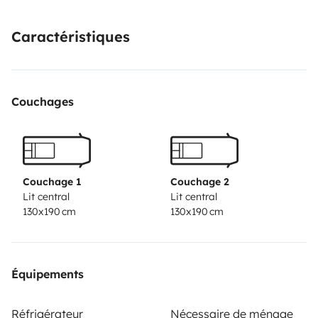
transport (plane) or because they prefer it for comfort,
BED LINEN, PILLOWS, KITCHEN UTENSILS,
Caractéristiques
OUTDOOR CHAIRS AND TABLES, HAVE THE
POSSIBILITY TO REQUEST IT (cost €40)
Couchages
Couchage 1
Couchage 2
Lit central
Lit central
130x190 cm
130x190 cm
Équipements
Réfrigérateur
Nécessaire de ménage