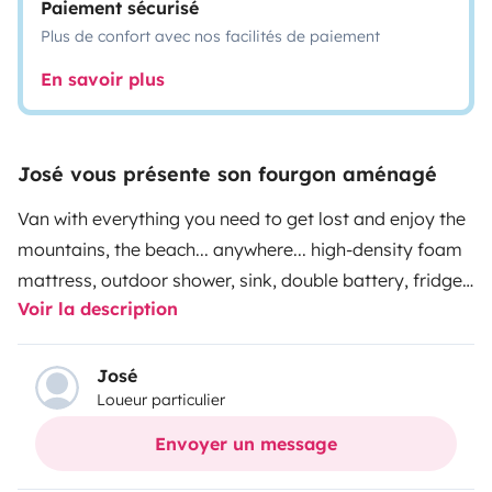
Paiement sécurisé
Plus de confort avec nos facilités de paiement
En savoir plus
José vous présente son fourgon aménagé
Van with everything you need to get lost and enjoy the
mountains, the beach... anywhere... high-density foam
mattress, outdoor shower, sink, double battery, fridge,
Voir la description
USB sockets, curtains... spacious and cozy, led lights
RGB, tinted windows, snow wheels, hands-free, USB,
telephone connection to radio, 116 CV turbo-diesel
José
Loueur particulier
engine with a consumption of about 7.5 liters at
100km/hr.
Envoyer un message
For travelers who cannot bring due to the means of