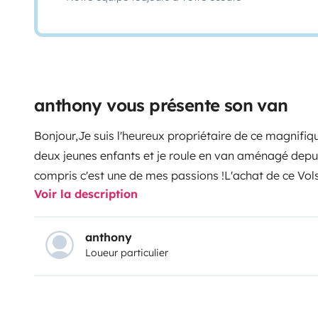
anthony vous présente son van
Bonjour,
Je suis l'heureux propriétaire de ce magnifiq
deux jeunes enfants et je roule en van aménagé depuis
compris c'est une de mes passions !
L'achat de ce Vol
Voir la description
moi la consécration, ce véhicule moderne dispose de 
car.
Il affiche 105000 kilométres au compteur.
Coté con
boîte automatique DSG7, la climatisation, son radar d
anthony
Loueur particulier
permettra de connecter votre smart phone et disposer
espace de vie il bénéficie de 4 couchages confortable
points de chauffe,d'un évier, d'une douchette extérieur
auvent et d'un chauffage auxiliaire qui vous permettra