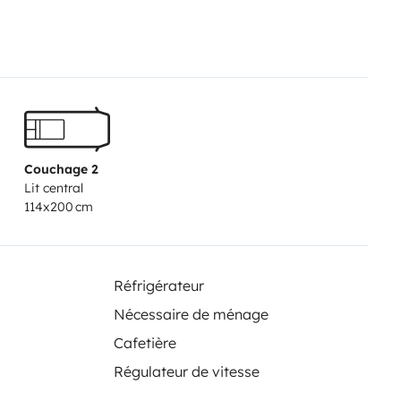
toit relevable intérieur et
mat extrême.
Il est aussi équipé
le loue avec un set de 4
ues sur demande.
Je suis sure que
 premiers kilomètres que vous
c vous afin de répondre aux
Couchage 2
Lit central
114x200 cm
Réfrigérateur
Nécessaire de ménage
Cafetière
Régulateur de vitesse