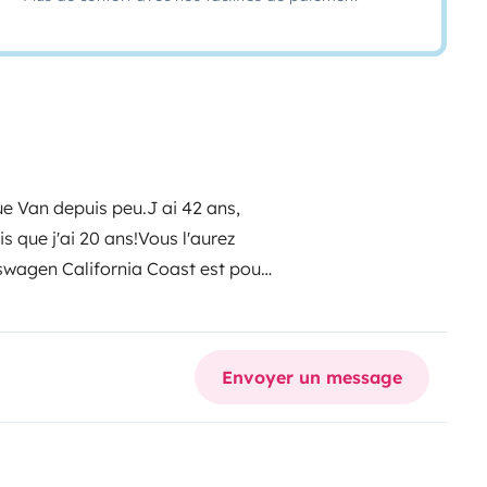
ue Van depuis peu.
J ai 42 ans,
 que j'ai 20 ans!
Vous l'aurez
swagen California Coast est pour
tout le confort d'un camping
duite il vous séduira par sa
e parking et l'APP care qui vous
Envoyer un message
 de toute les applications.
Coté
s, d'un frigo,d'une gazinière deux
, de mobilier extérieur, d'un
 de l'utiliser même en plein