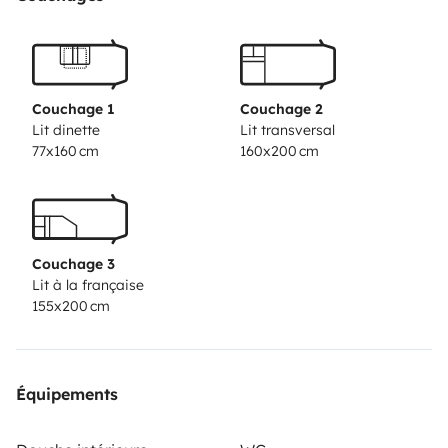
Matratzen heraus und setze Tisch und Polster wieder
hinein. Der hintere Schlafbereich mit Bad und Toilette
ist durch eine Schiebetür abtrennbar, so haben die
Eltern Ruhe vor den Kindern oder umgekehrt ;-). Das ist
Couchage 1
Couchage 2
viel wert und erhöht das Urlaubsgefühl absolut! Die
Lit dinette
Lit transversal
77x160 cm
160x200 cm
Matratze im Schlafbereich ist inzwischen nagelneu, auf
den Bildern ist noch die alte Matratze zu sehen, jetzt
etwas dicker und Härte H3, also relativ fest. Wir
genießen es sehr, mit diesem Wohnwagen bei einer
Couchage 3
Aufbaulänge von 6,5m nicht die Enge des Campings zu
Lit à la française
spüren, und nicht jeden Tag irgendwie umräumen zu
155x200 cm
müssen. Im Vergleich zu kleineren Wohnwagen ist es
vom Gefühl her mehr wie ein echtes Mobilheim. So
verbinden wir die Mobilität, das Campen und die Nähe
Équipements
zu Strand und Natur mit einem echten Urlaubsgefühl
ohne Stressfaktor. Die Ausstattung innen ist modern in