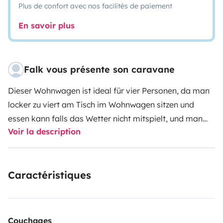
Plus de confort avec nos facilités de paiement
En savoir plus
Falk vous présente son caravane
Dieser Wohnwagen ist ideal für vier Personen, da man
locker zu viert am Tisch im Wohnwagen sitzen und
essen kann falls das Wetter nicht mitspielt, und man
Voir la description
gleichzeitig ohne Umbau vier vollwertige 'ebenerdige'
Schlafplätze hat. Die großzügige Sitzgruppe habe ich
dazu herausgenommen und durch einen großen breiten
Caractéristiques
Lattenrost und zwei 80cm breite Matratzen ersetzt. So
kommen wir eigentlich immer ohne das Vorzelt aus.
Natürlich könnt ihr aber auch die Sitzgruppe
verwenden, dann nehme ich den Lattenrost und die
Couchages