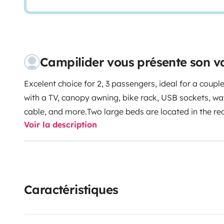
Campilider vous présente son v
Excelent choice for 2, 3 passengers, ideal for a coupl
with a TV, canopy awning, bike rack, USB sockets, wa
cable, and more.
Two large beds are located in the rear
Voir la description
a comfortable seating and dining area is created than
seats.
The practical kitchen is equipped with a refriger
stove, and a sink.
The bathroom is equipped with toile
includes: Unlimited mileage
› LED TV › Air conditi
Outside awning › Radio with USB › Electric cable ›
Caractéristiques
Bicycle rack › Propane gas bottles › Pan and broo
Water hose.