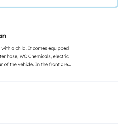
an
e with a child. It comes equipped
ter hose, WC Chemicals, electric
 of the vehicle. In the front area,
ks to the rotating front
ator, a freezer, a two-burner
t, sink, and hot shower.
Price
oning in cab › WC chemicals ›
 Full insurance coverage ›
m › European road assistance ›