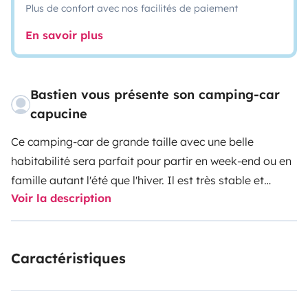
Plus de confort avec nos facilités de paiement
En savoir plus
Bastien vous présente son camping-car
capucine
Ce camping-car de grande taille avec une belle
habitabilité sera parfait pour partir en week-end ou en
famille autant l'été que l'hiver. Il est très stable et
Voir la description
confortable avec les roues arrières jumelées et est
assez maniable.
Nous l'utilisons en famille avec 2
adolescents en toute saison et le plus souvent en
Caractéristiques
sauvage grace à son autonomie.
Il est équipé de tout
le nécessaire pour la cuisine et les repas à l'intérieur ou
a l'extérieur.