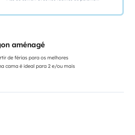
rgon aménagé
rtir de férias para os melhores
ha cama é ideal para 2 e/ou mais
 e guardo os segredos da
té já