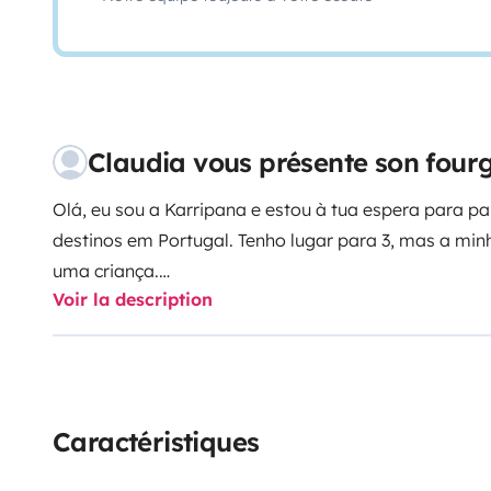
Claudia vous présente son fou
Olá, eu sou a Karripana e estou à tua espera para pa
destinos em Portugal. Tenho lugar para 3, mas a min
uma criança.
Voir la description
Também parto para escapadinhas de fim de semana,
aventura.
Sou uma van nova e muito económica 😊
A
Caractéristiques