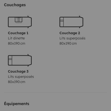
pieno carico in salita in montagna e non c'è problema
Couchages
di utilizzare la corsia di sorpasso in autostrada con una
velocità massima di 148 km/h. Il peso a vuoto di soli
28 ql permette di caricare molto di più per arrivare al
peso massimo consentito di 35 ql - non dovete
Couchage 1
Couchage 2
limitarvi a fare i bagagli!
È più piccolo di qualche auto o
Lit dinette
Lits superposés
80x190 cm
80x190 cm
SUV ma nelle stesse dimensioni è equipaggiato come
un camper di grandi dimensioni. Non manca niente per
un viaggio in piena autonomia anche lontano dalle
solite aree sosta o campeggi:
- Serbatoi acqua 80 litri,
Couchage 3
78 litri acque grigie
- Scarico acque grigie con valvola
Lits superposés
elettrica e telecomando
- 3 batterie da 100 Ah, 2
80x190 cm
pannelli solari con 220 Wp in totale
- Alimentazione di
bordo con inverter 230 V (600 W), 12 V, prese Schuko,
accendisigari e USB e possibilità di alimentazione
Équipements
esterna con prolunga da 50 m
- Illuminazione a LED per