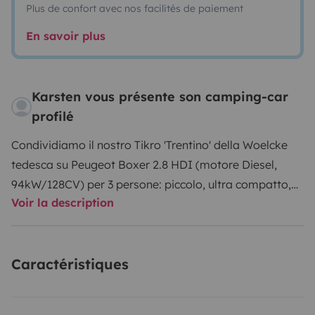
Plus de confort avec nos facilités de paiement
En savoir plus
Karsten vous présente son camping-car
profilé
Condividiamo il nostro Tikro 'Trentino' della Woelcke
tedesca su Peugeot Boxer 2.8 HDI (motore Diesel,
94kW/128CV) per 3 persone: piccolo, ultra compatto,
Voir la description
versatile e veloce con la massima autosufficienza. Con
i suoi soli 4,99 metri di lunghezza e 2 metri di larghezza
si trovano posteggi dove altri camper non arrivano, si
Caractéristiques
parcheggia tranquillamente nel centro di una città o in
qualunque parcheggio previsto solo per le auto e si
passa facilmente nelle vie strette. Accelera anche a