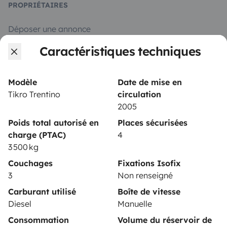
PROPRIÉTAIRES
Déposer une annonce
Caractéristiques techniques
Contrat de location
Assurances location
Modèle
Date de mise en
Assistances location
Tikro Trentino
circulation
2005
Aide propriétaire
Poids total autorisé en
Places sécurisées
charge (PTAC)
4
3 500 kg
Couchages
Fixations Isofix
Moyens de paiement sécurisés
3
Non renseigné
Carburant utilisé
Boîte de vitesse
Paiement en plusieurs fois
Diesel
Manuelle
Consommation
Volume du réservoir de