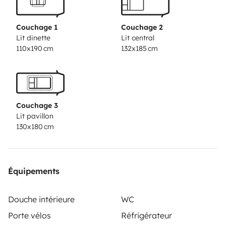
plates, glasses, mugs, pots, etc. • Bicycles (€8/day
each) • Toll reader (€15) • Beach chairs (€5 each) •
Couchage 1
Couchage 2
Bedding kit (€34 each) – Includes sheets, duvet, and
Lit dinette
Lit central
110x190 cm
132x185 cm
pillows • Sleeping bag (€8 each) • Towel set (€10 each) •
Surfboard (€8/day each) • Hammock (€10) • Child
seats (€15 each)• Outdoor table with benches (€22) •
Awning (€16) • Barbecue (€16)
🛡️ Choose the right
Couchage 3
insurance for your adventure:
🔒 Basic Insurance (free) •
Lit pavillon
Deposit: €1,614 (refundable) • 24 h assistance included
130x180 cm
🔧 Independent Insurance • Deposit: €1,614
(refundable) • Optional insurance: €18/night • Glass,
tires, and 24 h assistance included
⏰
Free service
Équipements
hours:
• From 09:30 to 11:30 • From 14:00 to 16:30
💶
Applicable fees:
• From 11:30 to 14:00: €30 • From 16:30
Douche intérieure
WC
to 20:00: €40 • From 20:00 to 08:00: €75
ℹ️
Saturdays,
Porte vélos
Réfrigérateur
Sundays, and public holidays
always incur an