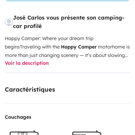
José Carlos vous présente son camping-
car profilé
Happy Camper: Where your dream trip
begins
Traveling with the
Happy Camper
motorhome is
more than just changing scenery — it’s about slowing
Voir la description
down, relaxing, and enjoying every moment your way.
This practical and comfortable motorhome offers
5
seatbelts
and sleeps
up to 5 people
, making it ideal
Caractéristiques
for small families, friends, or couples who like extra
space.
With a fully equipped kitchen, fridge, bathroom
with shower and toilet, everything is designed so you
can bring the comfort of home into nature
EXTRAS
Couchages
AVAILABLE TO MAKE YOUR TRIP EVEN MORE
COMPLETE:
• Kitchen kit (€28) – Includes knives, forks,