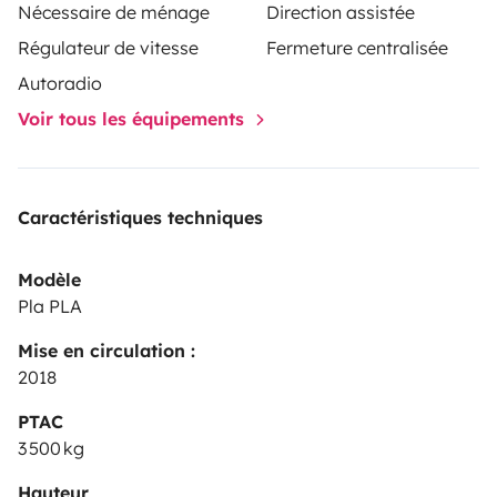
Nécessaire de ménage
Direction assistée
additional
€40
fee due to closure. If the service is
Régulateur de vitesse
Fermeture centralisée
requested
outside the free hours
, the corresponding
fee (
€30, €40, or €75
) will also apply.
🚐 200 km per
Autoradio
day included • Additional km: €0.34/km
Voir tous les équipements
Caractéristiques techniques
Modèle
Pla PLA
Mise en circulation :
2018
PTAC
3 500 kg
Hauteur