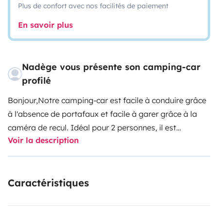
Plus de confort avec nos facilités de paiement
En savoir plus
Nadège vous présente son camping-car
profilé
Bonjour,
Notre camping-car est facile à conduire grâce
à l'absence de portafaux et facile à garer grâce à la
caméra de recul. Idéal pour 2 personnes, il est
Voir la description
parfaitement adapté pour 3 personnes voire 4 avec un
enfant grâce à l'option literie pour le kit bébé ou le lit
cabine.
Extérieurement de faible encombrement, il a
Caractéristiques
tout d'un grand à l'intérieur : les 2 sièges avant
pivotent, coin cuisine spacieux 3 feux + hotte, vaisselle
pour 4 personnes + batterie de cuisine et le 'must' :