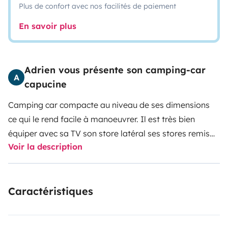
Plus de confort avec nos facilités de paiement
En savoir plus
Adrien vous présente son camping-car
A
capucine
Camping car compacte au niveau de ses dimensions
ce qui le rend facile à manoeuvrer.
Il est très bien
équiper avec sa TV son store latéral ses stores remis
Voir la description
son portes vélo sa boule d'attelage et sa caméra de
recul ne sont que quelques un de ses nombreux
équipements.
Il possède deux grands lits de deux
Caractéristiques
personnes et une soute immense pour y transporter
tout ce dont vous pouvez avoir avoir besoin pour vos
loisirs.