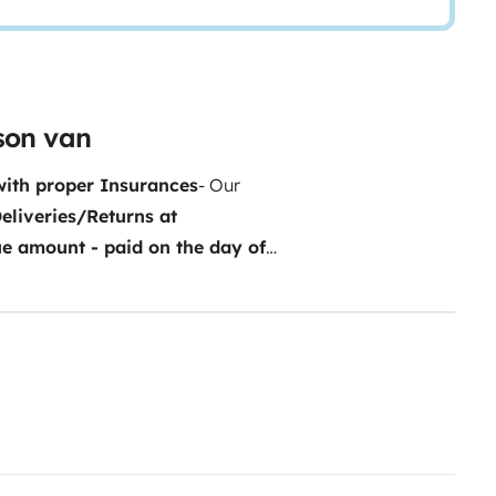
son van
with proper Insurances
- Our
Deliveries/Returns at
ue amount - paid on the day of
 to squeeze the most of it!
•
ithout any constraints with
olls)
• This camper drives and
quipped with a Bedding Linen
-
r and Extra battery
– are the
your small devices and keep
 you from heat and cold, for
dge
that offer uncompromising