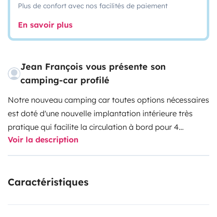
Plus de confort avec nos facilités de paiement
En savoir plus
Jean François vous présente son
camping-car profilé
Notre nouveau camping car toutes options nécessaires
est doté d'une nouvelle implantation intérieure très
pratique qui facilite la circulation à bord pour 4
Voir la description
personnes et vu sa taille passe partout vous pourrez
découvrir notre belle France ou autre
Ne dépassant
pas les 3500 kgs cu vous n aurez aucun soucis quand à
Caractéristiques
l assurance car vous passez directement par le site
chose qui était plus difficile avec notre ancien camping
car Bavaria poids lourd
Voilà de belles escapades