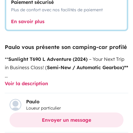
Paiement sécurisé
Plus de confort avec nos facilités de paiement
En savoir plus
Paulo vous présente son camping-car profilé
**
Sunlight T690 L Adventure (2024)
– Your Next Trip
in Business Class! (
Semi-New / Automatic Gearbox)**
Voir la description
Are you getting ready for a weekend getaway or a
major road trip? This **Sunlight T690 L Adventure**
from 2024 is the perfect choice. As a semi-new vehicle,
Paulo
Loueur particulier
it combines maximum modern comfort with the
reliability of a great brand.
Envoyer un message
Forget driving fatigue: with a powerful
155 Hp (1995