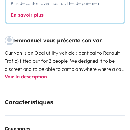
Plus de confort avec nos facilités de paiement
En savoir plus
Emmanuel vous présente son van
Our van is an Opel utility vehicle (identical to Renault
Trafic) fitted out for 2 people. We designed it to be
discreet and to be able to camp anywhere where a car
Voir la description
could park. It therefore has no bike rack, ventilation
grill, solar panel, or windows that could make you think
of a converted van. It's very practical for peacefully
Caractéristiques
exploring the coastline or camping near towns.
It is
equipped with a dining area that can be transformed
into a sleeping area with a roof porthole. The
passenger seat flips around to take full advantage of
Couchages