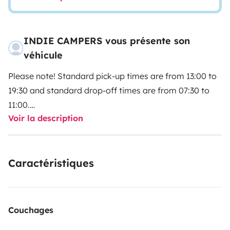
INDIE CAMPERS vous présente son
véhicule
Please note! Standard pick-up times are from 13:00 to
19:30 and standard drop-off times are from 07:30 to
11:00.
Voir la description
Please select your pick-up and drop-off times directly
with our partner Indie Campers.
Caractéristiques
Indie Campers offers a 24/7 pick-up and drop-off
service thanks to flexible arrival and departure times.
During the agency’s normal opening hours, collection
and return incur no additional charges. If these times
Couchages
do not suit your schedule, we still guarantee you a high