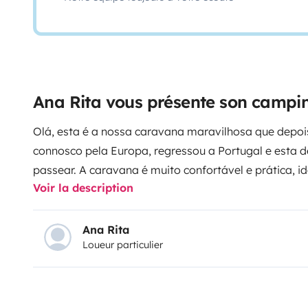
Ana Rita vous présente son campi
Olá, esta é a nossa caravana maravilhosa que depoi
connosco pela Europa, regressou a Portugal e esta de
passear.
A caravana é muito confortável e prática, i
Voir la description
camas de casal e uma de solteiro
* Uma cama fixa n
Outra cama de casal que durante o dia funciona com
solteiro nas traseiras que também faz mesa
Tem ar c
Ana Rita
Loueur particulier
calor e aquecedor para os dias mais frios, por isso 
em qualquer altura do ano.
A cozinha está equipada c
utensílios necessários para cozinhar no dia a dia. 
água quente e fria.
A caravana tem bastante arrumaç