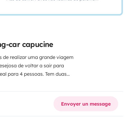
ng-car capucine
s de realizar uma grande viagem
sejosa de voltar a sair para
deal para 4 pessoas. Tem duas
o capucino, sempre pronta;
*
o sofá e mesa.
*Uma cama de
ondicionado para os dias de
Envoyer un message
dá para viajar confortavelmente
om frigorífico e com os
A casa de banho tem duche com
ão, tanto nos armários por cima