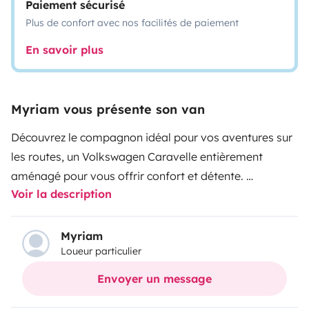
Paiement sécurisé
Plus de confort avec nos facilités de paiement
En savoir plus
Myriam vous présente son van
Découvrez le compagnon idéal pour vos aventures sur
les routes, un Volkswagen Caravelle entièrement
aménagé pour vous offrir confort et détente.
Voir la description
L’intérieur est surtout réserver pour le couchage avec
un lit peigne de 70 cm qui sert de banquette la journée
Myriam
Loueur particulier
pour s’asseoir ou se reposer, qui se transforme en lit de
140 cm pour passer de bonnes nuits étoilés.
Envoyer un message
À l’intérieur se trouve aussi des toilettes sèches.