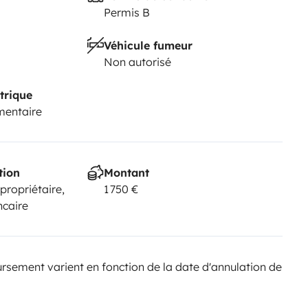
Permis B
Véhicule fumeur
Non autorisé
trique
mentaire
tion
Montant
 propriétaire,
1 750 €
ncaire
sement varient en fonction de la date d'annulation de