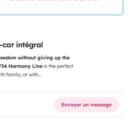
car intégral
reedom without giving up the
 734 Harmony Line
is the perfect
h family, or with
able, this premium motorhome
ey, wherever your destination may
xed central bed
✅ Electric drop-
Envoyer un message
✅ Large independent shower
ting and hot water
✅ Cab and
 autonomy
✅ Plenty of storage
 Amazon Fire Stick 4K
✅ 22' Smart