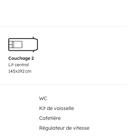
utlets
🌞 Enjoy the outdoors
✅
 Relaxing outdoor chairs
✅
oking equipment included
✅ Bed
 and safe to drive
✅ Rearview
mission
✅ Standard Category B
e Bürstner remains very easy and
Couchage 2
idays and short getaways.
📍 Ideal
Lit central
ss from Charleroi Airport
✅
145x192 cm
ehicle during the rental period
🤝
erything works before your
 should you have any
WC
plete peace of mind and make the
Kit de vaisselle
ose your destination and hit the
Cafetière
Régulateur de vitesse