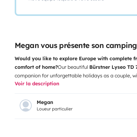
Megan vous présente son camping-
Would you like to explore Europe with complete f
comfort of home?
Our beautiful
Bürstner Lyseo TD
companion for unforgettable holidays as a couple, wit
Voir la description
friends.
Spacious, bright, and exceptionally comfort
offers everything you need to fully enjoy your journ
be.
✨ On board
✅ Large and extremely comfortable fi
Megan
Loueur particulier
down double bed
✅ Spacious and bright lounge area
room
✅ Separate toilet
✅ Fully equipped kitchen
✅ Hea
living area air conditioning
✅ Solar panel for greater
space
📺 For your comfort
✅ 22' TV in the lounge with