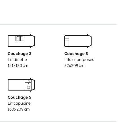
, sink and hot water
• Large fresh
Gas heating
• Air conditioning
y)
• TV with antenna
• Windows
 awning
• Reinforced security locks
 (table, chairs)
✅ Pets welcome
2024 vehicle, spotless
• Drivable
Couchage 2
Couchage 3
ficient consumption
• 24/7
Lit dinette
Lits superposés
reply
📲 Ready for your
121x180 cm
82x209 cm
p along the Costa Dorada, the
aiting for you in Calafell!
🏄
the whole booking.
Couchage 5
Lit capucine
160x209 cm