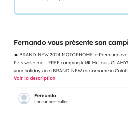
Fernando vous présente son camp
🔥 BRAND-NEW 2024 MOTORHOME ✨ Premium over-cab
Pets welcome + FREE camping kit
🚐 McLouis GLAMYS
your holidays in a BRAND-NEW motorhome in Calafel
Voir la description
spacious and high-end, perfect for families and group
freedom of the Costa Dorada with all the comfort o
factory.
🏖️ PRIME LOCATION
📌 Calafell (Tarragona)
Fernando
Loueur particulier
min from the best beaches
🌍 Travel throughout Spai
FOR 7 PEOPLE
• Double bed in the over-cab
• Two sing
area that converts into an extra bed
• Generous inter
FULL KITCHEN & BATHROOM
• Equipped kitchen with