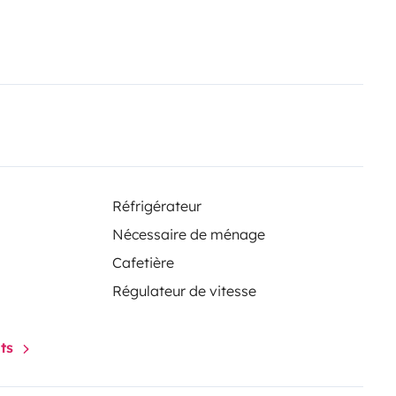
ls
· 2-person self-inflating
ket.
· Gas toaster (blue
eat at front
· Covers for
 Supplies: pasta, popcorn,
Beautiful VW Campervans for
urance
Call Kieran: +353 (0) 85 115
y Bedding, Towels, Fire
e pick from Shannon Airport or
Réfrigérateur
Nécessaire de ménage
Cafetière
Régulateur de vitesse
nts