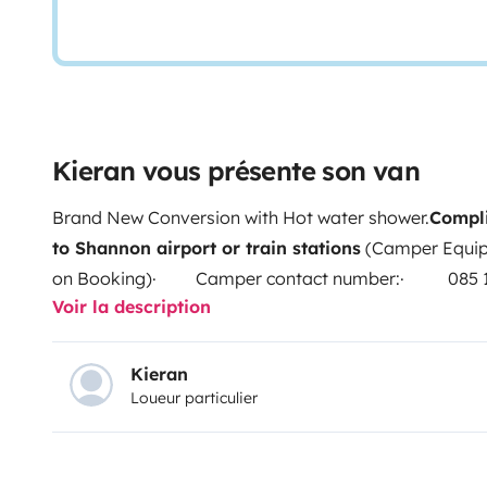
Kieran vous présente son van
Brand New Conversion with Hot water shower.
Compli
to Shannon airport or train stations
(Camper Equip
on Booking)
· Camper contact number:
· 085 11
Voir la description
roads
· Black bag for rubbish
· Full tank of dies
Diesel heater (heating)
· Torch
· First aid kit
· 
plugs
· Portable toilet and toilet tent
· Portable
Kieran
Loueur particulier
chairs
· Extension lead
· 3-person tent
· Port
a range spices
· Cutlery and Crockery
· Portable 
Awning poles
· Kettle
· Pizza stone
· 2 pans a