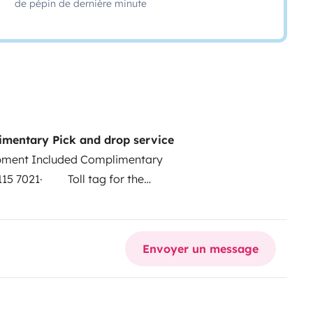
de pépin de dernière minute
mentary Pick and drop service
ment Included Complimentary
5 7021
· Toll tag for the
el on return (PLEASE)
·
Fire extinguisher
· Adapter
 shower
· Portable
Envoyer un message
able table
· Salt, pepper and
fire and firelighters
·
nd 2 pots (cooking)
·